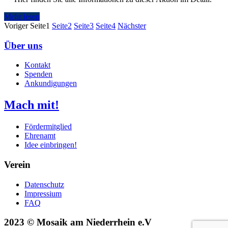
Mehr lesen
Voriger
Seite
1
Seite
2
Seite
3
Seite
4
Nächster
Über uns
Kontakt
Spenden
Ankundigungen
Mach mit!
Fördermitglied
Ehrenamt
Idee einbringen!
Verein
Datenschutz
Impressium
FAQ
2023 © Mosaik am Niederrhein e.V